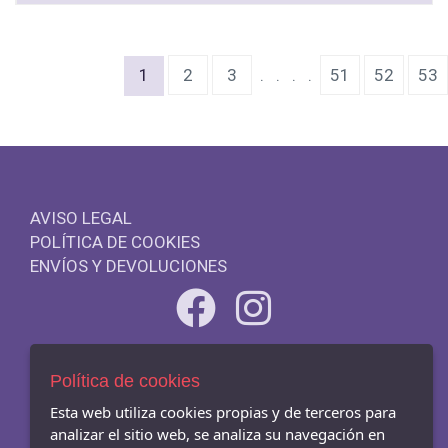
(current)
1
2
3
.
.
.
.
51
52
53
AVISO LEGAL
POLÍTICA DE COOKIES
ENVÍOS Y DEVOLUCIONES
- Carrer Mar 54-56, Badalona - 08911 (Barcelona)
Política de cookies
933845003
Esta web utiliza cookies propias y de terceros para
analizar el sitio web, se analiza su navegación en