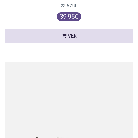
23 AZUL
39.95€
VER