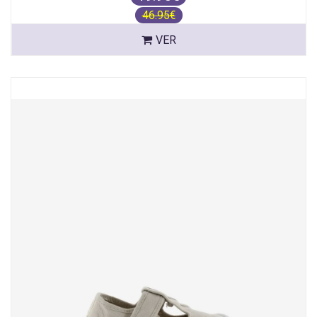
46.95€
VER