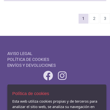
(current)
1
2
3
AVISO LEGAL
POLÍTICA DE COOKIES
ENVÍOS Y DEVOLUCIONES
- Carrer Mar 54-56, Badalona - 08911 (Barcelona)
Política de cookies
933845003
Esta web utiliza cookies propias y de terceros para
analizar el sitio web, se analiza su navegación en