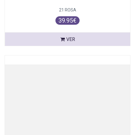
21 ROSA
39.95€
VER