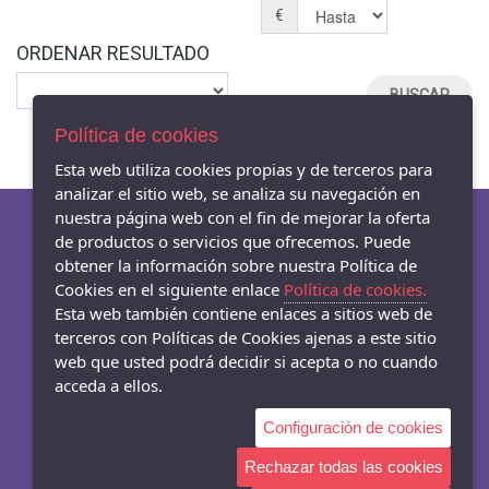
€
ORDENAR RESULTADO
Política de cookies
Esta web utiliza cookies propias y de terceros para
analizar el sitio web, se analiza su navegación en
nuestra página web con el fin de mejorar la oferta
de productos o servicios que ofrecemos. Puede
obtener la información sobre nuestra Política de
AVISO LEGAL
Cookies en el siguiente enlace
Política de cookies.
POLÍTICA DE COOKIES
Esta web también contiene enlaces a sitios web de
ENVÍOS Y DEVOLUCIONES
terceros con Políticas de Cookies ajenas a este sitio
web que usted podrá decidir si acepta o no cuando
acceda a ellos.
Configuración de cookies
- Carrer Mar 54-56, Badalona - 08911 (Barcelona)
933845003
Rechazar todas las cookies