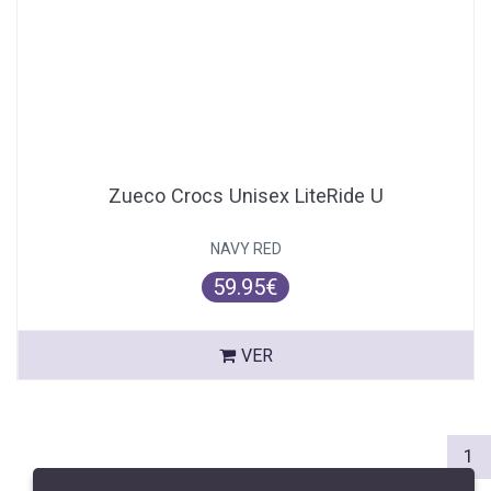
Zueco Crocs Unisex LiteRide U
NAVY RED
59.95€
VER
(c
1