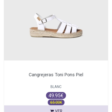
Cangrejeras Toni Pons Piel
BLANC
49.95€
65.00€
VER