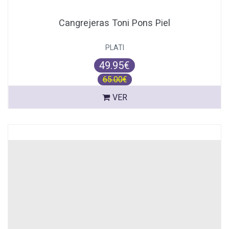
Cangrejeras Toni Pons Piel
PLATI
49.95€
65.00€
VER