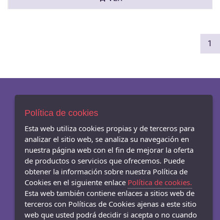
(c
1
Política de cookies
AVISO LEGAL
POLÍTICA DE COOKIES
Esta web utiliza cookies propias y de terceros para
ENVÍOS Y DEVOLUCIONES
analizar el sitio web, se analiza su navegación en
nuestra página web con el fin de mejorar la oferta
de productos o servicios que ofrecemos. Puede
obtener la información sobre nuestra Política de
Cookies en el siguiente enlace
Política de cookies.
- Carrer Mar 54-56, Badalona - 08911 (Barcelona)
Esta web también contiene enlaces a sitios web de
933845003
terceros con Políticas de Cookies ajenas a este sitio
web que usted podrá decidir si acepta o no cuando