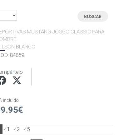
EPORTIVAS MUSTANG JOGGO CLASSIC PARA
OMBRE
ILSON BLANCO
OD: 84859
ompártelo
A incluido
59.95€
0
41
42
45