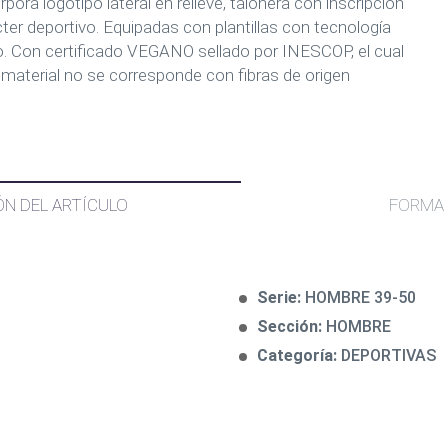
rpora logotipo lateral en relieve, talonera con inscripción
cter deportivo. Equipadas con plantillas con tecnología
o. Con certificado VEGANO sellado por INESCOP, el cual
l material no se corresponde con fibras de origen
ÓN DEL ARTÍCULO
FORMA 
Serie:
HOMBRE 39-50
Sección:
HOMBRE
Categoría:
DEPORTIVAS