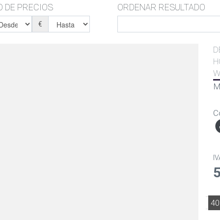
 DE PRECIOS
ORDENAR RESULTADO
€
D
H
W
M
C
IV
4