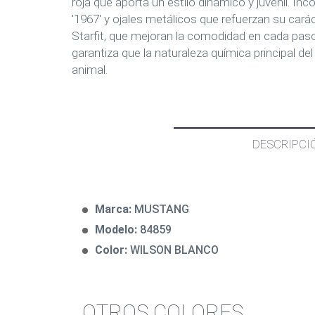
roja que aporta un estilo dinámico y juvenil. Inco
'1967' y ojales metálicos que refuerzan su cará
Starfit, que mejoran la comodidad en cada pas
garantiza que la naturaleza química principal de
animal.
DESCRIPCI
Marca:
MUSTANG
Modelo:
84859
Color:
WILSON BLANCO
OTROS COLORES