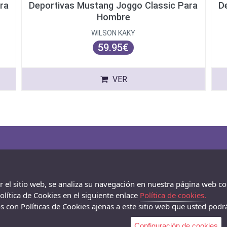
ra
Deportivas Mustang Joggo Classic Para
D
Hombre
WILSON KAKY
59.95€
VER
ar el sitio web, se analiza su navegación en nuestra página web co
lítica de Cookies en el siguiente enlace
Política de cookies.
 con Políticas de Cookies ajenas a este sitio web que usted podrá
Configuración de cookies