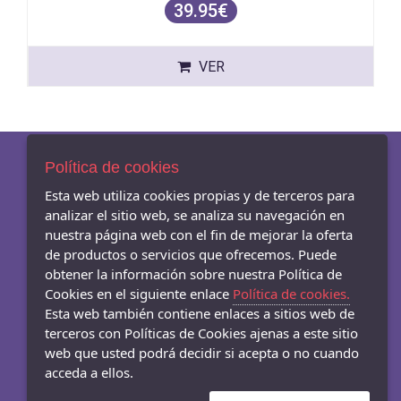
39.95€
VER
Política de cookies
Esta web utiliza cookies propias y de terceros para
AVISO LEGAL
analizar el sitio web, se analiza su navegación en
POLÍTICA DE COOKIES
nuestra página web con el fin de mejorar la oferta
ENVÍOS Y DEVOLUCIONES
de productos o servicios que ofrecemos. Puede
obtener la información sobre nuestra Política de
Cookies en el siguiente enlace
Política de cookies.
Esta web también contiene enlaces a sitios web de
- Carrer Mar 54-56, Badalona - 08911 (Barcelona)
terceros con Políticas de Cookies ajenas a este sitio
933845003
web que usted podrá decidir si acepta o no cuando
acceda a ellos.