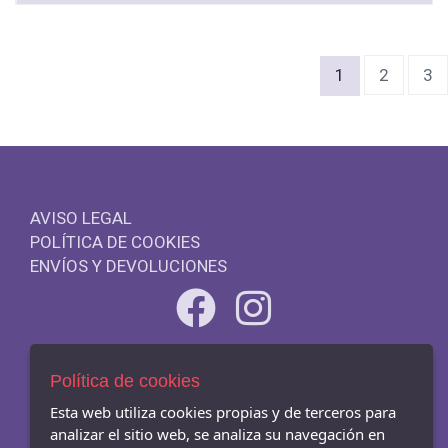
(current)
1
2
3
AVISO LEGAL
POLÍTICA DE COOKIES
ENVÍOS Y DEVOLUCIONES
- Carrer Mar 54-56, Badalona - 08911 (Barcelona)
Política de cookies
933845003
Esta web utiliza cookies propias y de terceros para
analizar el sitio web, se analiza su navegación en